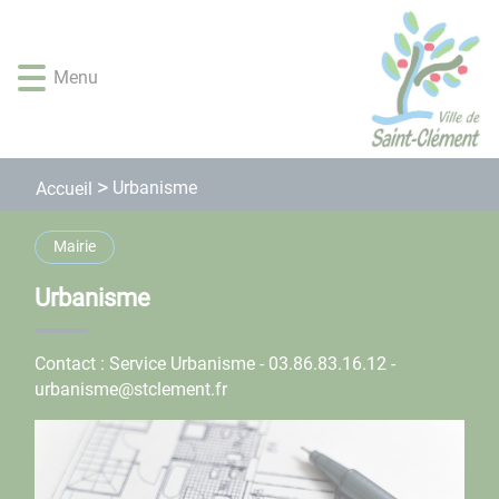
Lien
Lien
Lien
Lien
Panneau de gestion des cookies
d'accès
d'accès
d'accès
d'accès
rapide
rapide
rapide
rapide
Menu
au
au
à
au
menu
contenu
la
pied
principal
recherche
de
page
Urbanisme
Accueil
Mairie
Urbanisme
Contact : Service Urbanisme - 03.86.83.16.12 -
urbanisme@stclement.fr