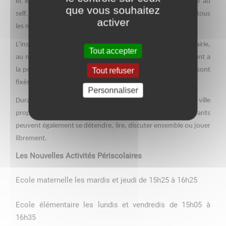
et les enfants en élémentaire gagnent en autonomie grâce au
que vous souhaitez
self. La ville propose également un accueil au Multi-loisirs tous
activer
les mercredis après-midis de 13h30 à 18h10.
L’inscription est faite auprès du service périscolaire de la mairie,
Tout accepter
au mois de juin qui précède la rentrée scolaire. Chaque parent a
Tout refuser
la possibilité de choisir le ou les jours de fréquentation qui sont
fixés pour le mois.
Personnaliser
Durant les accueils périscolaires, les animateurs de la ville
proposent aux enfants des activités et des jeux. Les enfants
peuvent également se détendre, lire, discuter ensemble ou jouer
librement.
Les Nouvelles Activités Périscolaires
Ecole
maternelle les mardis et jeudi de 15h25 à 16h25
Ecole
élémentaire les lundis et vendredis de 15h05 à
16h35