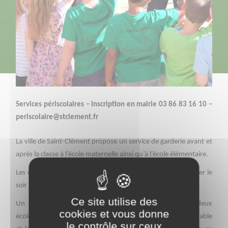
Services périscolaires – inscription en mairie 03 86 83 16 10 –
periscolaire@stclement.fr
La ville de Saint-Clément propose un service de garderie avant et
après la classe à l’école maternelle ainsi qu’à l’école élémentaire.
Les enfants sont accueillis le matin dès 7h30 et peuvent rester le
soir jusqu’à 18h30.
Ce site utilise des
Un service de restauration scolaire fonctionne pour les deux
cookies et vous donne
écoles chaque midi. Les petits de maternelle sont servis à table
le contrôle sur ceux