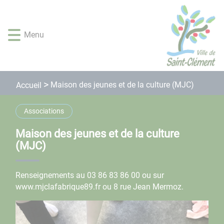
Lien
Lien
Lien
Lien
Panneau de gestion des cookies
d'accès
d'accès
d'accès
d'accès
rapide
rapide
rapide
rapide
Menu
au
au
à
au
menu
contenu
la
pied
principal
recherche
de
page
Maison des jeunes et de la culture (MJC)
Accueil
Associations
Maison des jeunes et de la culture
(MJC)
Renseignements au 03 86 83 86 00 ou sur
www.mjclafabrique89.fr ou 8 rue Jean Mermoz.