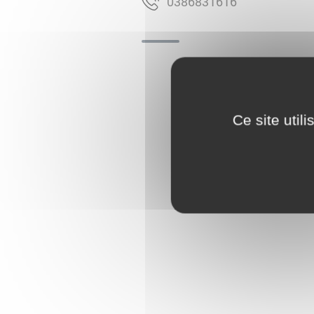
6161386830
Ce site util