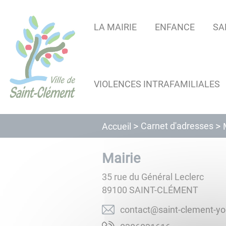
Lien
Lien
Lien
Lien
Panneau de gestion des cookies
d'accès
d'accès
d'accès
d'accès
LA MAIRIE
ENFANCE
SA
rapide
rapide
rapide
rapide
au
au
à
au
menu
contenu
la
pied
principal
recherche
de
VIOLENCES INTRAFAMILIALES
page
Carnet d'adresses
Accueil
Mairie
35 rue du Général Leclerc
89100
SAINT-CLÉMENT
rf.ennoy-tnemelc-tnias@t