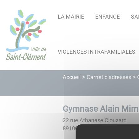
Lien
Lien
Lien
Lien
Panneau de gestion des cookies
d'accès
d'accès
d'accès
d'accès
LA MAIRIE
ENFANCE
SA
rapide
rapide
rapide
rapide
au
au
à
au
menu
contenu
la
pied
principal
recherche
de
VIOLENCES INTRAFAMILIALES
page
Carnet d'adresses
Accueil
Gymnase Alain Mim
22 rue Athanase Clouzard
89100
SAINT-CLÉMENT